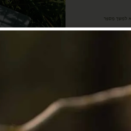
א למשך מספר
 מגיע באריזת