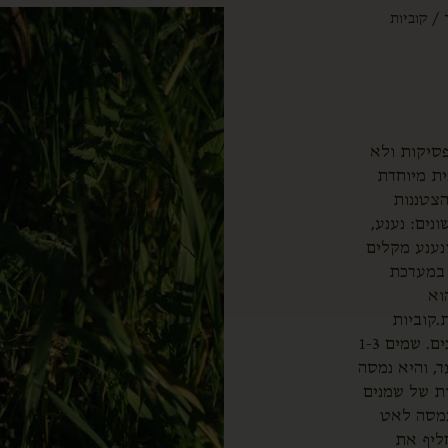
/ קוביות
סיקות ולא
ית מיוחדת
הצטננות
נים: נענע,
נענע מקלים
 במערכת
וא
.קוביות
שעווה הן למעשה תחליף לשמנים אתריים שמוסיפים למבערי שמנים. שמים 1-3
, והיא נמסה
ות של שמנים
נמסה לאט
חליף את