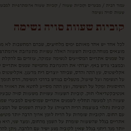
עמוד הבית
/
מבערים וקוביות שעווה
/
קוביות שעווה ארומתרפיות למבער
שעוות סויה נשימה
קוביות שעוות סויה נשימה
לכל אחד יש אחד מאותם ימים מלחיצים, שבהם המחשבות לא מפ
מוצאים מנוחה.קוביות השעווה האלה עשויות מתערובת ארומתרפ
של שמנים אתריים המסייעים לנשימה עמוקה, עוזרים גם להקלת 
ובמצבי גודש באף. יצרתי את התערובת מחמישה שמנים אתריים שו
אקליפטוס, עץ התה והדס, שביחד יוצרים ריח מרענן. אקליפטוס ו
על הנשימה ועל שיעול, מטפלים בגודש בדרכי הנשימה, הדס תומך
החיסונית ומקל על הנשימה, ועץ התה מסייע לחטא את האוויר וה
אנטיבקטריאלי חזק. קוביות השעווה עשויות משעוות סויה טבעית
קוביות (תלוי בעוצמת הריח הרצויה) על קערת השמנים של המבער
עם החום. הקוביות שומרות על הריח לזמן ארוך הרבה יותר מטיפ
אתריים בגלל שהשעווה שומרת על השמן מהחום, ומצד שני, היא 
יותר מנר ריחני בגלל שאין לקוביה מגע ישיר עם הלהבה. ניתן לה