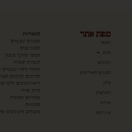
מפת אתר
קטגוריות
סבונים טבעיים
ראשי
סבוני פנים
חנות
שמפו ומרכך מוצק
רכיבים
קוביות שעווה
חומרי ניקוי טבעיים של  labs
סבונים לאירועים
סרומים וקרמים לפני
בלוג
דיאודורנטים ללא סו
נרות סויה
המלצות
מארזים ומתנות
אודות
סבוניות
מוצרים אקולוגים ומ
צרו קשר