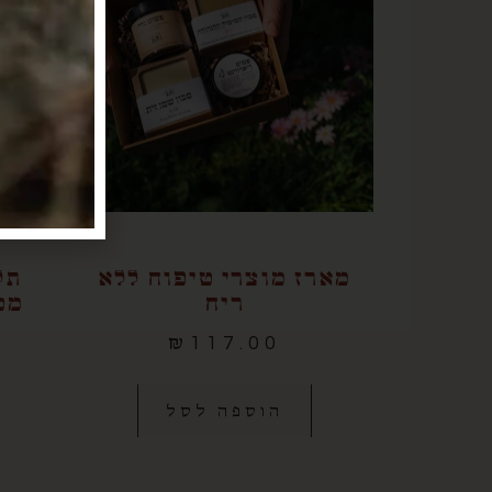
מארז מוצרי טיפוח ללא
תל
ריח
מט
₪
117.00
הוספה לסל