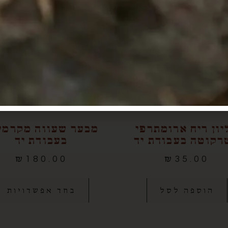
מספר
סוגים.
ניתן
לבחור
את
האפשרויות
בעמוד
המוצר
יון ריח ארומתרפי
מבער שעווה מקרמי
רקוטה בעבודת יד
בעבודת יד
₪
180.00
₪
35.00
הוספה לסל
בחר אפשרויות