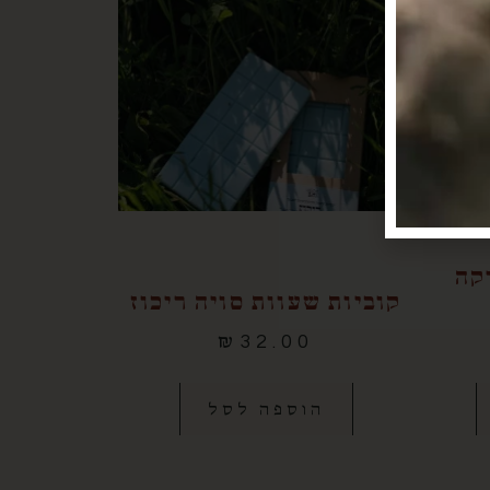
קה
קוביות שעוות סויה ריכוז
₪
32.00
הוספה לסל