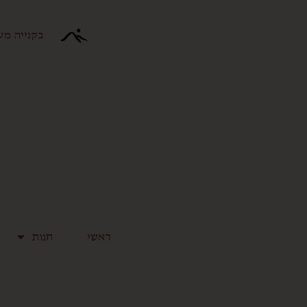
ילוג
תוכן
בקנייה מעל 300 ש"ח המשלוח עד הבית 
ראשי
חנות