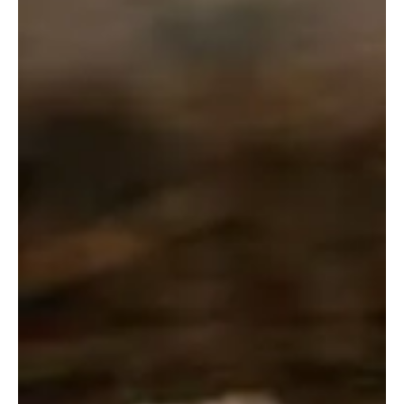
מארז דוגמיות של סבונים
סבון קסטיל- 100% שמן
טבעיים להתנסות
זית
₪
24.00
₪
28.00
מידע נוסף
מידע נוסף
דורג
5.00
מתוך 5
למוצר
למוצר
זה
זה
יש
יש
מספר
מספר
סוגים.
סוגים.
ניתן
ניתן
לבחור
לבחור
את
את
האפשרויות
האפשרויות
בעמוד
בעמוד