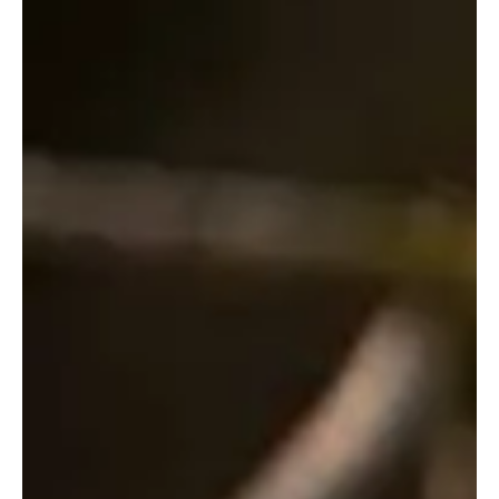
מארז היכרות טבעי של סבוני עץ החיים
אם אתם עושים צעדים ראשונים עם מוצרי טיפוח מוצקים או
טבעיים או אם זו פעם ראשונה שאתם באתר שלנו ולא
יודעים מה לבחור, הכנתי לכם מארז היכרות של המוצרים
הבסיסיים שלנו. כל המוצרים בחנות מיוצרים בעבודת יד,
טבעוניים, ומכילים חומרים טבעיים בלבד.
המארז מכיל:
שמפו מוצק ומרכך לבחירתכם
סבון פנים לבחירתכם
סבון גוף וידיים לבחירתכם
אפשר לקבל אותי ללא אריזה?
כן, אם כי אני עלול להימעך קצת במהלך המשלוח
₪
140.00
כמות