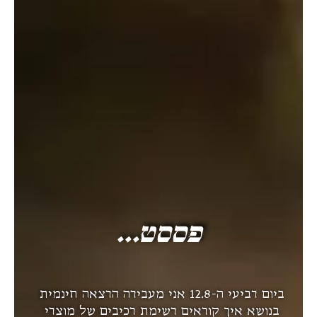
היה הראשון לכתוב סקירה “מארז
היכרות טבעי של סבוני עץ החיים”
האימייל לא יוצג באתר.
שדות החובה מסומנים
*
הדירוג שלך
*
הביקורת שלך
*
שם
*
פססט...
אימייל
*
ביום רביעי ה-12.8 אני מעבירה הרצאה חינמית
בנושא איך קוראים רשימת רכיבים של מוצרי