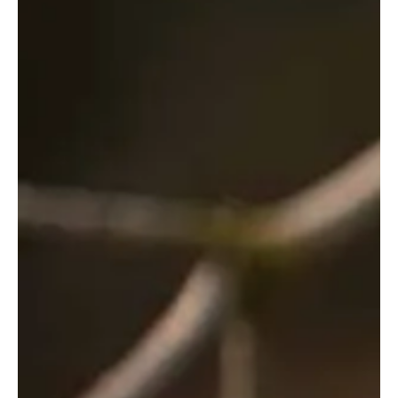
העור ומעניקים לו רכות.
אם הפצצות המוכרות מכילות שלל צבעים זרחניים וריחות
סינטטים, זאת הגרסה הבוגרת והעדינה יותר. הריחות- שמנים
אתריים, הצבעים טבעיים, וכל פצצה מכילה חומרים נהדרים
לעור. וכן, גם הרבה קצף ובועות
איך משתמשים? ממלאים אמבטיה במים בטמפרטורה הרצויה,
מוסיפים את פצצת האמבטיה (או חלק ממנה) למים, ונכנסים
אחרי שהכדור יתמוסס. אין צורך לשטוף את הגוף בסבון לאחר
השימוש.