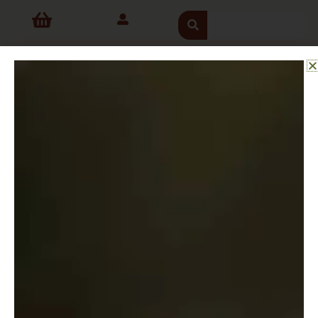
ילוג
חיפוש
תוכן
בקנייה מעל 300 ש"ח המשלוח עד הבית הוא בחינם
עמוד הבית
/ פצצות אמבטיה
פצצות אמבטיה
פצצת אמבטיה (bath bomb באנגלית) היא תוספת מפנקת
לאמבטיה ומאוד פופולרית בחו"ל. הכדור תוסס ומבעבע במגע עם
המים, ומשחרר אליהם שלל ריחות, שמנים, ומלחים שמזינים את